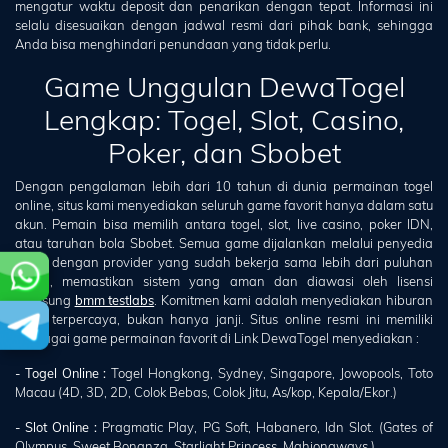
mengatur waktu deposit dan penarikan dengan tepat. Informasi ini
selalu disesuaikan dengan jadwal resmi dari pihak bank, sehingga
Anda bisa menghindari penundaan yang tidak perlu.
Game Unggulan DewaTogel
Lengkap: Togel, Slot, Casino,
Poker, dan Sbobet
Dengan pengalaman lebih dari 10 tahun di dunia permainan togel
online, situs kami menyediakan seluruh game favorit hanya dalam satu
akun. Pemain bisa memilih antara togel, slot, live casino, poker IDN,
atau taruhan bola Sbobet. Semua game dijalankan melalui penyedia
resmi dengan provider yang sudah bekerja sama lebih dari puluhan
tahun, memastikan sistem yang aman dan diawasi oleh lisensi
langsung
bmm testlabs
. Komitmen kami adalah menyediakan hiburan
yang terpercaya, bukan hanya janji. Situs online resmi ini memiliki
berbagai game permainan favorit di Link DewaTogel menyediakan :
- Togel Online :
Togel Hongkong, Sydney, Singapore, Jowopools, Toto
Macau (4D, 3D, 2D, Colok Bebas, Colok Jitu, As/kop, Kepala/Ekor.)
- Slot Online :
Pragmatic Play, PG Soft, Habanero, Idn Slot. (Gates of
Olympus, Sweet Bonanza, Starlight Princess, Mahjongways.)