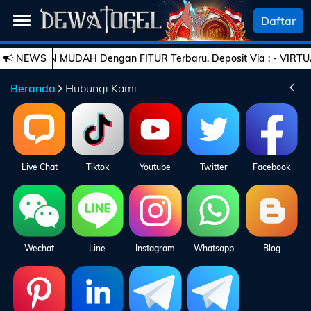
SELAMAT DATANG
Daftar
KIN MUDAH Dengan FITUR Terbaru, Deposit Via : - VIRTUAL ACCOUN
NEWS
Beranda
Beranda
Hubungi Kami
Daftar
Togel
Live
Live Chat
Tiktok
Youtube
Twitter
Facebook
Casino
Slot
Games
Esports
Wechat
Line
Instagram
Whatsapp
Blog
PROMO
Bola