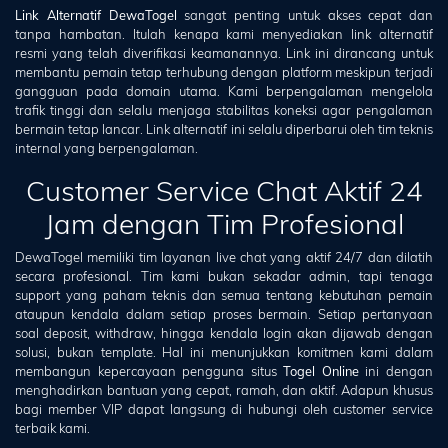
Link Alternatif DewaTogel
sangat penting untuk akses cepat dan
tanpa hambatan. Itulah kenapa kami menyediakan link alternatif
resmi yang telah diverifikasi keamanannya. Link ini dirancang untuk
membantu pemain tetap terhubung dengan platform meskipun terjadi
gangguan pada domain utama. Kami berpengalaman mengelola
trafik tinggi dan selalu menjaga stabilitas koneksi agar pengalaman
bermain tetap lancar. Link alternatif ini selalu diperbarui oleh tim teknis
internal yang berpengalaman.
Customer Service Chat Aktif 24
Jam dengan Tim Profesional
DewaTogel memiliki tim layanan live chat yang aktif 24/7 dan dilatih
secara profesional. Tim kami bukan sekadar admin, tapi tenaga
support yang paham teknis dan semua tentang kebutuhan pemain
ataupun kendala dalam setiap proses bermain. Setiap pertanyaan
soal deposit, withdraw, hingga kendala login akan dijawab dengan
solusi, bukan template. Hal ini menunjukkan komitmen kami dalam
membangun kepercayaan pengguna situs
Togel Online
ini dengan
menghadirkan bantuan yang cepat, ramah, dan aktif. Adapun khusus
bagi member VIP dapat langsung di hubungi oleh customer service
terbaik kami.