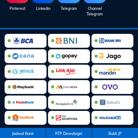
Arcade
Pinterest
Linkedin
Telegram
Channel
Telegram
Deposit
History
Referral
Promosi
Hubungi
Kami
Download
6 ©
WATOGEL
right
Jadwal Bank
RTP Dewatogel
Bukti JP
erved