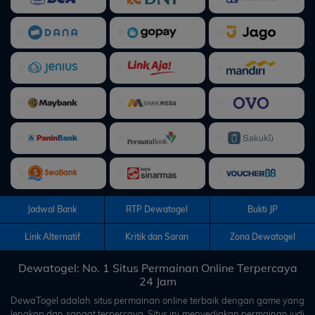
Jadwal Bank
RTP Dewatogel
Bukti JP
Link Alternatif
Kritik dan Saran
Zona Dewatogel
Dewatogel: No. 1 Situs Permainan Online Terpercaya
24 Jam
DewaTogel
adalah situs permainan online terbaik dengan game yang
lengkap dan sangat terpercaya. Situs ini menyediakan permainan judi