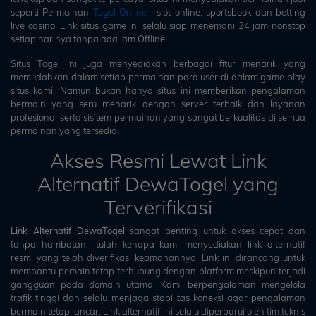
seperti Permainan
Togel Online
, slot online, sportsbook dan betting
live casino. Link situs game ini selalu siap menemani 24 jam nonstop
setiap harinya tanpa ada jam Offline.
Situs Togel ini juga menyediakan berbagai fitur menarik yang
memudahkan dalam setiap permainan para user di dalam game play
situs kami. Namun bukan hanya situs ini memberikan pengalaman
bermain yang seru menarik dengan server terbaik dan layanan
profesional serta sisitem permainan yang sangat berkualitas di semua
permainan yang tersedia.
Akses Resmi Lewat Link
Alternatif DewaTogel yang
Terverifikasi
Link Alternatif DewaTogel
sangat penting untuk akses cepat dan
tanpa hambatan. Itulah kenapa kami menyediakan link alternatif
resmi yang telah diverifikasi keamanannya. Link ini dirancang untuk
membantu pemain tetap terhubung dengan platform meskipun terjadi
gangguan pada domain utama. Kami berpengalaman mengelola
trafik tinggi dan selalu menjaga stabilitas koneksi agar pengalaman
bermain tetap lancar. Link alternatif ini selalu diperbarui oleh tim teknis