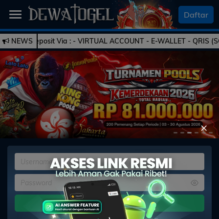
SELAMAT DATANG
Daftar
sit Via : - VIRTUAL ACCOUNT - E-WALLET - QRIS (SCAN BARCODE). 
NEWS
Beranda
Daftar
Togel
Previous
Live
Casino
×
Slot
Games
Esports
PROMO
Bola