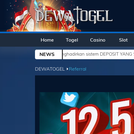
Home
Togel
Casino
Slot
DEWATOGEL menghadirkan sistem DEPOSIT YANG SEMAKIN MUDAH 
NEWS
DEWATOGEL ⏵
Referral