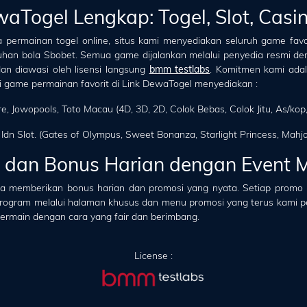
ogel Lengkap: Togel, Slot, Casin
 permainan togel online, situs kami menyediakan seluruh game fav
 taruhan bola Sbobet. Semua game dijalankan melalui penyedia resmi d
n diawasi oleh lisensi langsung
bmm testlabs
. Komitmen kami ada
agai game permainan favorit di Link DewaTogel menyediakan :
 Jowopools, Toto Macau (4D, 3D, 2D, Colok Bebas, Colok Jitu, As/kop,
Idn Slot. (Gates of Olympus, Sweet Bonanza, Starlight Princess, Mahj
 dan Bonus Harian dengan Event M
uga memberikan bonus harian dan promosi yang nyata. Setiap promo 
rogram melalui halaman khusus dan menu promosi yang terus kami 
rmain dengan cara yang fair dan berimbang.
License :