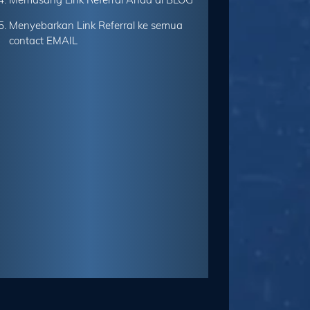
Menyebarkan Link Referral ke semua
contact EMAIL