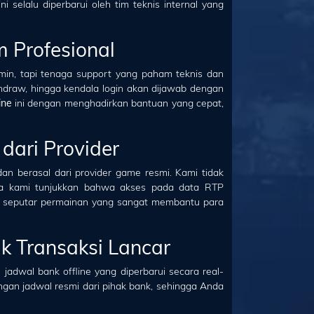
ni selalu diperbarui oleh tim teknis internal yang
m Profesional
dmin, tapi tenaga support yang paham teknis dan
hdraw, hingga kendala login akan dijawab dengan
ine
ini dengan menghadirkan bantuan yang cepat,
dari Provider
dan berasal dari provider game resmi. Kami tidak
una kami tunjukkan bahwa akses pada data RTP
n seputar permainan yang sangat membantu para
k Transaksi Lancar
adwal bank offline yang diperbarui secara real-
engan jadwal resmi dari pihak bank, sehingga Anda