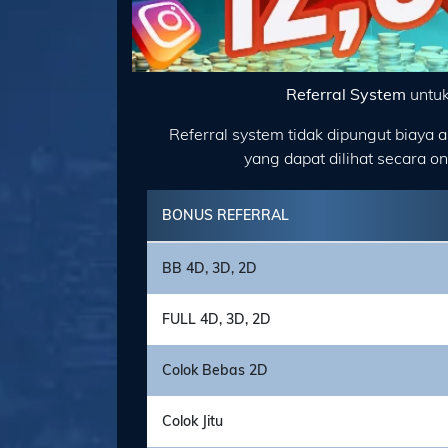
Referral System
untuk
Referral system tidak dipungut biaya
yang dapat dilihat secara 
BONUS REFERRAL
BB 4D, 3D, 2D
FULL 4D, 3D, 2D
Colok Bebas 2D
Colok Jitu