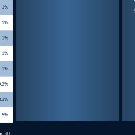
1%
1%
1%
1%
1%
0.2%
0.3%
1.5%
an 4D,